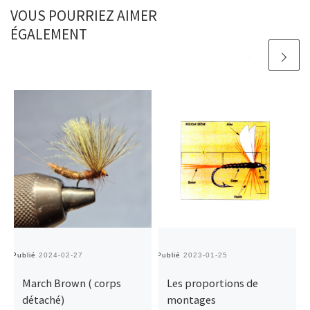
VOUS POURRIEZ AIMER
ÉGALEMENT
Publié
2024-02-27
Publié
2023-01-25
Pu
March Brown ( corps
Les proportions de
détaché)
montages