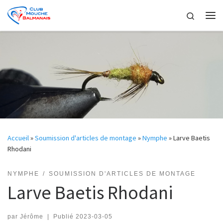
Skip to content
Search
Me
Accueil
»
Soumission d'articles de montage
»
Nymphe
»
Larve Baetis
Rhodani
NYMPHE
SOUMISSION D'ARTICLES DE MONTAGE
Larve Baetis Rhodani
par
Jérôme
|
Publié
2023-03-05