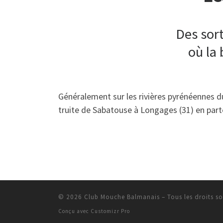
Des sort
où la
Généralement sur les rivières pyrénéennes du
truite de Sabatouse à Longages (31) en parte
© 2026
Club Mouche Balmanais
–
Tous les droits so
Conçu avec
Customizr Pro