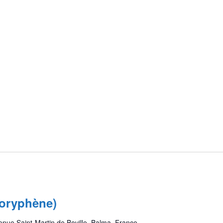
Coryphène)
enue Saint-Martin de Boville, Balma, France