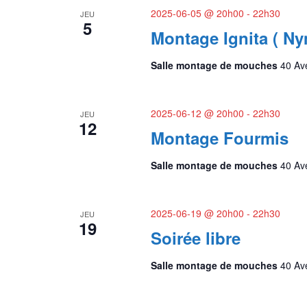
l
c
t
2025-06-05 @ 20h00
-
22h30
JEU
é
i
5
.
h
Montage Ignita ( N
o
R
n
e
e
n
Salle montage de mouches
40 Av
c
e
h
e
z
e
u
r
t
n
2025-06-12 @ 20h00
-
22h30
JEU
c
12
e
h
Montage Fourmis
n
d
e
a
r
a
t
Salle montage de mouches
40 Av
É
e
v
v
.
è
n
2025-06-19 @ 20h00
-
22h30
i
JEU
19
e
Soirée libre
m
g
e
n
Salle montage de mouches
40 Av
a
t
s
t
p