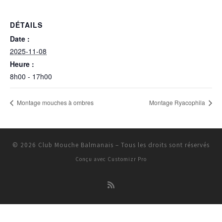
DÉTAILS
Date :
2025-11-08
Heure :
8h00 - 17h00
Montage mouches à ombres
Montage Ryacophila
© 2026
Club Mouche Balmanais
–
Tous les droits sont réservés
Conçu avec
Customizr Pro