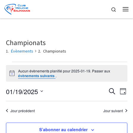
Skip to content
Search
Me
Championats
Évènements
Championats
Évènements for 2025-01-19
Aucun évènements planifié pour 2025-01-19. Passer aux
N
évènements suivants
.
o
t
R
N
01/19/2025
i
R
J
c
e
a
e
S
o
e
c
é
u
v
h
l
Jour précédent
Jour suivant
r
c
e
i
e
r
c
h
g
c
t
S’abonner au calendrier
h
i