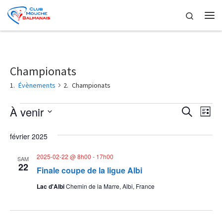
Skip to content
Search
Me
Championats
Évènements
Championats
Évènements
R
N
À venir
R
L
e
a
S
i
e
c
é
s
février 2025
v
h
l
t
c
e
i
e
e
2025-02-22 @ 8h00
-
17h00
SAM
r
c
h
22
g
Finale coupe de la ligue Albi
c
t
h
i
a
e
Lac d'Albi
Chemin de la Marre, Albi, France
e
o
t
n
r
n
i
e