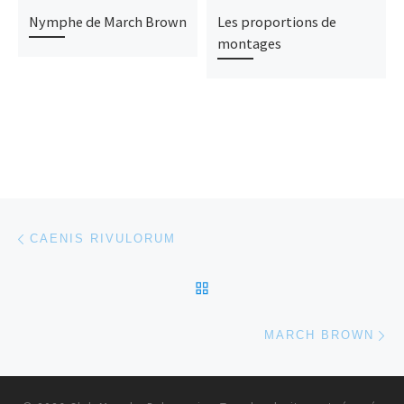
Nymphe de March Brown
Les proportions de
montages
Parcourir les articles
Article précédent
CAENIS RIVULORUM
RETOUR À LA LISTE DES
Ar
MARCH BROWN