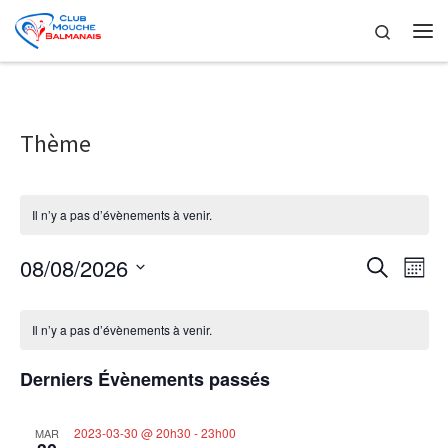
Skip to content
Search
Me
Thème
Il n’y a pas d’évènements à venir.
R
N
08/08/2026
R
M
e
a
S
o
e
c
C
é
i
v
h
Il n’y a pas d’évènements à venir.
l
s
c
a
e
i
e
r
c
h
Derniers Évènements passés
g
l
c
t
h
i
a
e
e
e
o
2023-03-30 @ 20h30
-
23h00
MAR
t
n