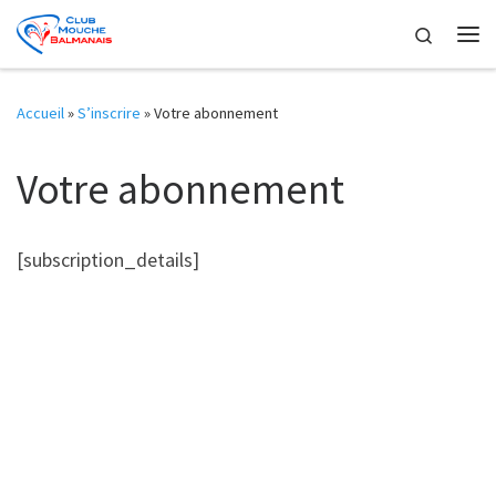
Skip to content
Search
Me
Accueil
»
S’inscrire
»
Votre abonnement
Votre abonnement
[subscription_details]