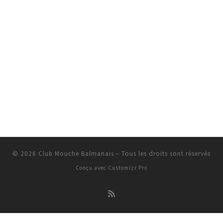
© 2026
Club Mouche Balmanais
–
Tous les droits sont réservés
Conçu avec
Customizr Pro