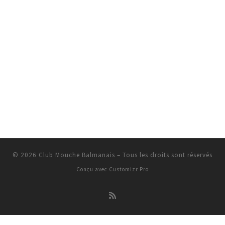
© 2026
Club Mouche Balmanais
–
Tous les droits sont réservés
Conçu avec
Customizr Pro