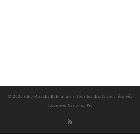
© 2026
Club Mouche Balmanais
–
Tous les droits sont réservés
Conçu avec
Customizr Pro