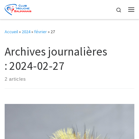
Skip to content
Search
Me
Accueil
»
2024
»
février
»
27
Archives journalières
:
2024-02-27
2 articles