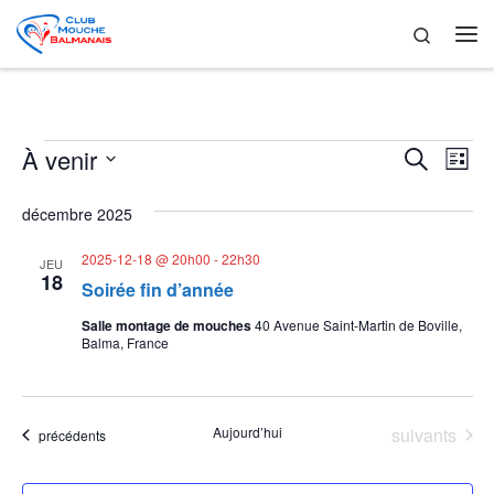
Skip to content
Search
Me
Évènements
R
N
À venir
R
L
e
a
S
i
e
c
é
s
décembre 2025
v
h
l
t
c
e
i
e
e
2025-12-18 @ 20h00
-
22h30
JEU
r
c
h
18
g
Soirée fin d’année
c
t
h
i
a
e
Salle montage de mouches
40 Avenue Saint-Martin de Boville,
e
o
Balma, France
t
n
r
n
i
e
c
o
z
Évènements
Aujourd’hui
suivants
Évènements
précédents
u
h
n
n
e
d