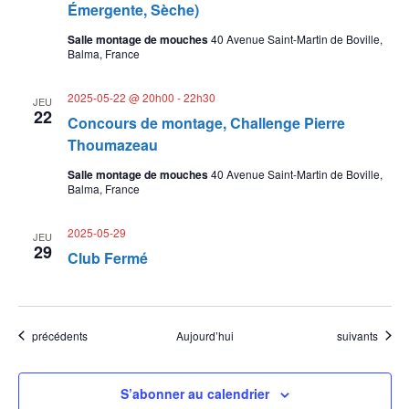
Émergente, Sèche)
m
Salle montage de mouches
40 Avenue Saint-Martin de Boville,
e
Balma, France
n
2025-05-22 @ 20h00
-
22h30
JEU
t
22
Concours de montage, Challenge Pierre
Thoumazeau
s
Salle montage de mouches
40 Avenue Saint-Martin de Boville,
Balma, France
2025-05-29
JEU
29
Club Fermé
Évènements
Évènements
précédents
Aujourd’hui
suivants
S’abonner au calendrier