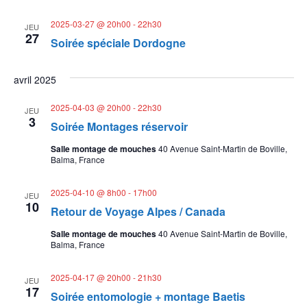
e
d
e
a
e
2025-03-27 @ 20h00
-
22h30
JEU
t
v
27
Soirée spéciale Dordogne
e
t
u
.
n
e
avril 2025
s
a
2025-04-03 @ 20h00
-
22h30
JEU
É
3
Soirée Montages réservoir
v
v
Salle montage de mouches
40 Avenue Saint-Martin de Boville,
i
è
Balma, France
g
n
2025-04-10 @ 8h00
-
17h00
JEU
e
a
10
Retour de Voyage Alpes / Canada
m
t
Salle montage de mouches
40 Avenue Saint-Martin de Boville,
e
Balma, France
i
n
2025-04-17 @ 20h00
-
21h30
t
JEU
o
17
Soirée entomologie + montage Baetis