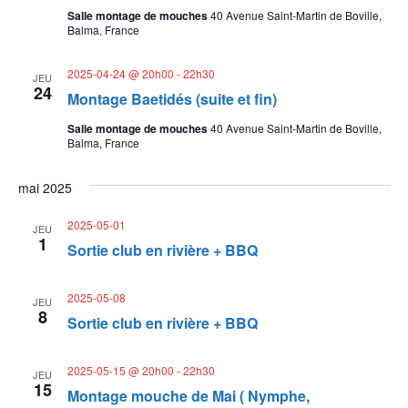
n
Salle montage de mouches
40 Avenue Saint-Martin de Boville,
Balma, France
d
e
2025-04-24 @ 20h00
-
22h30
JEU
24
Montage Baetidés (suite et fin)
v
Salle montage de mouches
40 Avenue Saint-Martin de Boville,
u
Balma, France
e
mai 2025
s
2025-05-01
JEU
1
É
Sortie club en rivière + BBQ
v
2025-05-08
JEU
è
8
Sortie club en rivière + BBQ
n
2025-05-15 @ 20h00
-
22h30
JEU
e
15
Montage mouche de Mai ( Nymphe,