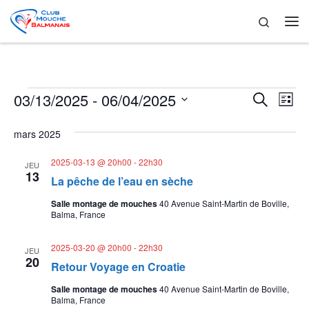
Skip to content
Search
Me
Évènements
R
N
03/13/2025
 - 
06/04/2025
R
L
e
a
S
i
e
c
é
s
mars 2025
v
h
l
t
c
e
i
e
e
2025-03-13 @ 20h00
-
22h30
JEU
r
c
h
13
g
La pêche de l’eau en sèche
c
t
h
i
a
e
Salle montage de mouches
40 Avenue Saint-Martin de Boville,
e
o
Balma, France
t
n
r
n
i
2025-03-20 @ 20h00
-
22h30
e
JEU
c
20
o
z
Retour Voyage en Croatie
u
h
n
n
Salle montage de mouches
40 Avenue Saint-Martin de Boville,
Balma, France
e
d